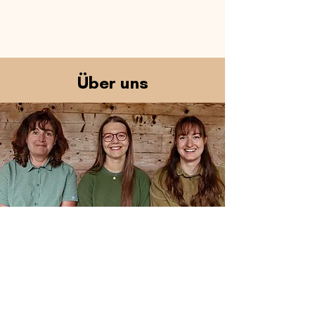
Über uns
Wer wir sind
Die Natur bietet uns
lebenswichtige Ressourcen wie
saubere Luft, frisches Wasser und
Nahrungsmittel, während der